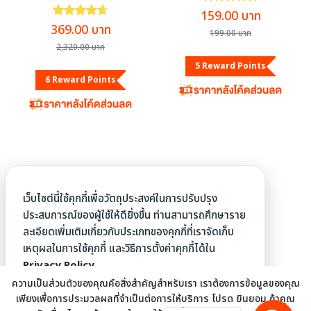
สินค้า
8
เครื่องดื่มเพื่อสุขภาพ
8
ให้คะแนน
4.67
ตั้งแต่ 1-5 คะแนน
Original
Current
159.00
บาท
สินค้า
Original
Current
369.00
บาท
price
price
199.00
บาท
72
ความงาม
72
price
price
was:
is:
2,320.00
บาท
สินค้า
4
ผลิตภัณฑ์ดูแลผิวหน้า
4
was:
is:
199.00 บาท.
159.00 บ
5 Reward Points
9
สินค้า
2,320.00 บาท.
369.00 บาท.
ครีมบำรุงผิวหน้า
9
6 Reward Points
สินค้า
3
เซรั่มบำรุงผิวหน้า
3
2
สินค้า
ครีมกันแดด
2
สินค้า
2
เครื่องสำอาง
2
สินค้า
13
ผลิตภัณฑ์ดูแลเส้นผม
13
สินค้า
27
ผลิตภัณฑ์ดูแลผิวกาย
27
18
สินค้า
สบู่ / ครีมอาบน้ำ
18
เว็บไซต์นี้ใช้คุกกี้เพื่อวัตถุประสงค์ในการปรับปรุง
สินค้า
ประสบการณ์ของผู้ใช้ให้ดียิ่งขึ้น ท่านสามารถศึกษาราย
37
ของใช้ในบ้าน
37
ละเอียดเพิ่มเติมเกี่ยวกับประเภทของคุกกี้ที่เราจัดเก็บ
สินค้า
3
เครื่องใช้ไฟฟ้า
3
←
1
2
เหตุผลในการใช้คุกกี้ และวิธีการตั้งค่าคุกกี้ได้ใน
สินค้า
7
อุปกรณ์ทำความสะอาด
7
Privacy Policy.
1
สินค้า
อุปกรณ์ออกกำลังกาย
1
ความเป็นส่วนตัวของคุณคือสิ่งสำคัญสำหรับเรา เราต้องการข้อมูลของคุณ
2
สินค้า
อุปกรณ์ให้แสงสว่าง
2
เพียงเพื่อการประมวลผลที่จำเป็นต่อการให้บริการ โปรด ยินยอม ถ้าคุณ
4
สินค้า
เครื่องนอน / หมอน
4
ACCEPT