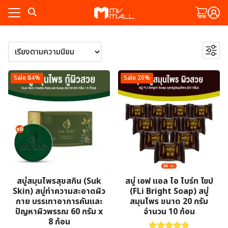
Skip
to
content
ค้นหา
ัก
พ
ัก
4
Clearance Sale
4
Sale 84%
Sale 20%
งาม
2
สินค้า
คะแนนแลกสินค้า
2
พ
47
สินค้า
สินค้าทดลอง
47
งาม
63
สินค้า
สุขภาพ
63
ละสวน
สินค้า
5
ดูแลช่องปาก
5
สินค้า
24
น้ำมันนวด/บาล์ม
24
ทั้งหมด
ละสวน
4
สินค้า
ยาดม
4
สมาชิก
ทั้งหมด
สินค้า
10
อุปกรณ์เพื่อสุขภาพ
10
สินค้า
สมาชิก
สบู่สมุนไพรสุขสกิน (Suk
สบู่ เอฟ แอล ไอ ไบร์ท โซป
33
อาหารและเครื่องดื่ม
33
Skin) สบู่ทำความสะอาดผิว
(FLi Bright Soap) สบู่
สินค้า
12
กาแฟเพื่อสุขภาพ
12
กาย บรรเทาอาการคันและ
สมุนไพร ขนาด 20 กรัม
5
สินค้า
อาหาร
5
ปัญหาผิวพรรณ 60 กรัม x
จำนวน 10 ก้อน
8 ก้อน
สินค้า
8
เครื่องดื่มรังนก
8
ให้คะแนน
4.86
ตั้งแต่ 1