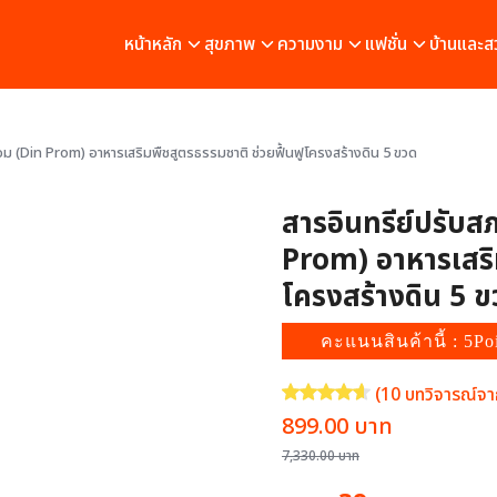
หน้าหลัก
สุขภาพ
ความงาม
แฟชั่น
บ้านและส
อม (Din Prom) อาหารเสริมพืชสูตรธรรมชาติ ช่วยฟื้นฟูโครงสร้างดิน 5 ขวด
สารอินทรีย์ปรับส
Prom) อาหารเสริม
โครงสร้างดิน 5 ข
คะแนนสินค้านี้ : 5Po
(
10
บทวิจารณ์จาก
ให้คะแนน
4.60
จาก 5 คะแนนเ
Original
Current
899.00
บาท
price
price
7,330.00
บาท