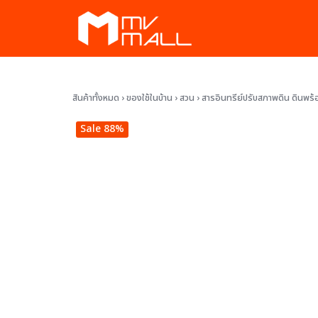
Skip
to
content
ัก
สินค้าทั้งหมด
›
ของใช้ในบ้าน
›
สวน
›
สารอินทรีย์ปรับสภาพดิน ดินพร้
พ
Sale 88%
งาม
ละสวน
ทั้งหมด
สมาชิก