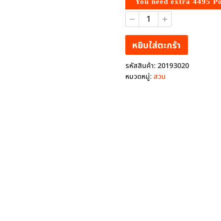
You need extra
4495
Po
จำนวน
สาร
อินทรีย์
ปรับ
หยิบใส่ตะกร้า
สภาพ
ดิน
รหัสสินค้า:
20193020
ดิน
หมวดหมู่:
สวน
พร้อม
(Din
Prom)
อาหาร
เสริม
พืช
สูตร
ธรรมชาติ
ช่วย
ฟื้นฟู
โครงสร้าง
ดิน
5
ขวด
ชิ้น