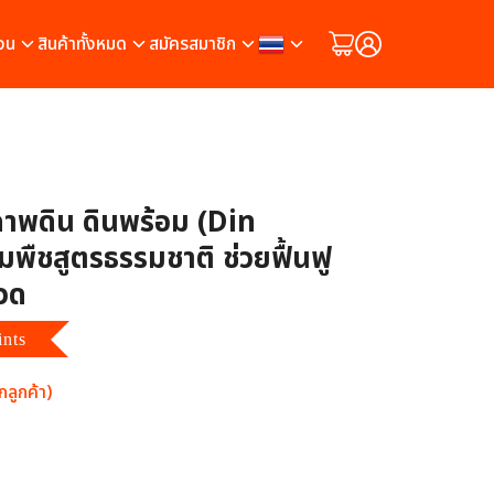
วน
สินค้าทั้งหมด
สมัครสมาชิก
ภาพดิน ดินพร้อม (Din
พืชสูตรธรรมชาติ ช่วยฟื้นฟู
วด
ints
ลูกค้า)
ต็มบน
10
การให้คะแนนของลูกค้า