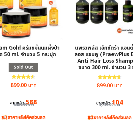
 Gold ครีมขมิ้นนมผึ้งป่า
แพรวพลัส เอ็กซ์ตร้า แอนตี้
ด 50 ml. จำนวน 5 กระปุก
ลอส แชมพู (PraewPlus 
Anti Hair Loss Sham
ขนาด 300 ml. จำนวน 3
Sold Out
ให้คะแนน
4.59
ตั้งแต่ 1-5 คะแนน
ให้คะแนน
4.62
ตั้
Original
Current
899.00
บาท
Original
Curr
899.00
บาท
price
price
price
pric
was:
is:
was:
is:
588
104
ขายแล้ว
ขายแล้ว
4,830.00
บาท
5,250.00
บาท
4,830.00 บาท.
899.00 บาท.
5,250.00 บาท.
899.