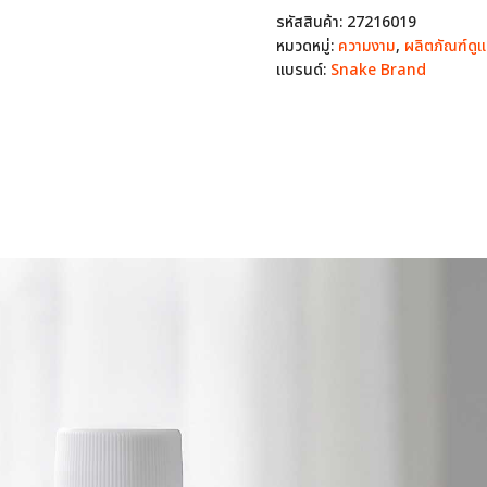
Summer
รหัสสินค้า:
27216019
Heat
หมวดหมู่:
ความงาม
,
ผลิตภัณฑ์ดู
แป้ง
แบรนด์:
Snake Brand
น้ำ
กลิ่น
Classic
1
ขวด
ชิ้น