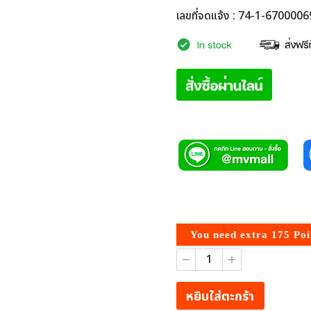
เลขที่จดแจ้ง : 74-1-670000
You need extra
175
Poin
จำนวน
ตรา
งู
Liquid
หยิบใส่ตะกร้า
Powder