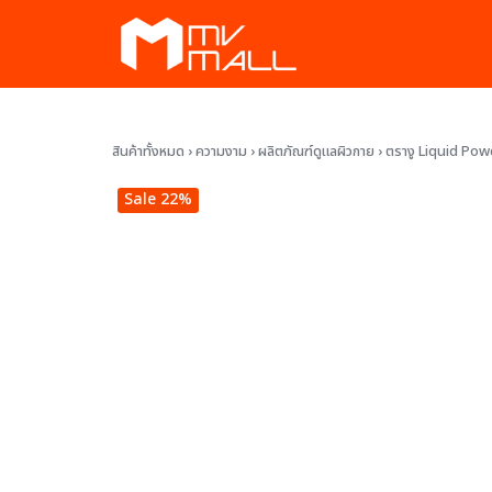
Skip
to
content
ัก
สินค้าทั้งหมด
›
ความงาม
›
ผลิตภัณฑ์ดูแลผิวกาย
›
ตรางู Liquid Powd
พ
Sale 22%
งาม
ละสวน
ทั้งหมด
สมาชิก