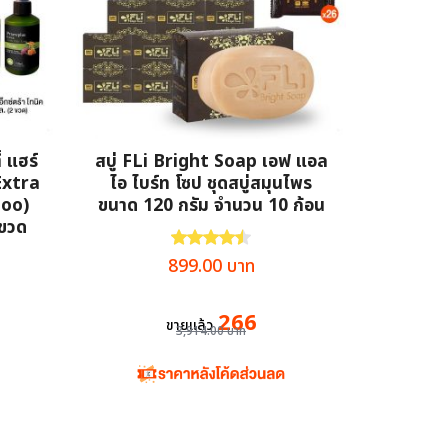
 แฮร์
สบู่ FLi Bright Soap เอฟ แอล
Extra
ไอ ไบร์ท โซป ชุดสบู่สมุนไพร
poo)
ขนาด 120 กรัม จำนวน 10 ก้อน
 ขวด
ให้คะแนน
4.53
ตั้งแต่ 1-5 คะแนน
งแต่ 1-5 คะแนน
Original
Current
899.00
บาท
ent
price
price
e
was:
is:
266
ขายแล้ว
3,914.00
บาท
3,914.00 บาท.
899.00 บาท.
00 บาท.