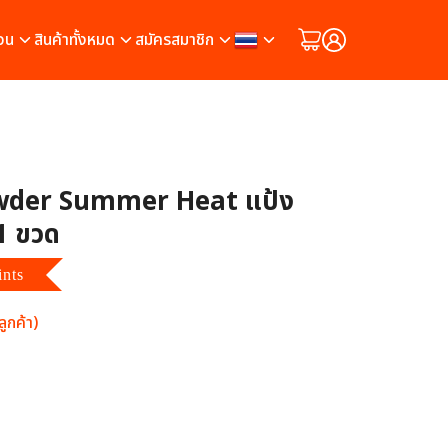
วน
สินค้าทั้งหมด
สมัครสมาชิก
owder Summer Heat แป้ง
 1 ขวด
ints
ูกค้า)
ต็มบน
2
การให้คะแนนของลูกค้า