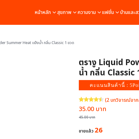
หน้าหลัก
สุขภาพ
ความงาม
แฟชั่น
บ้านและส
er Summer Heat แป้งน้ำ กลิ่น Classic 1 ขวด
ตรางู Liquid P
น้ำ กลิ่น Classic
คะแนนสินค้านี้ : 5Po
(
2
บทวิจารณ์จากล
ให้คะแนน
4.50
จาก 5 คะแนนเ
Original
Current
35.00
บาท
price
price
45.00
บาท
was:
is:
26
ขายแล้ว
45.00 บาท.
35.00 บาท.