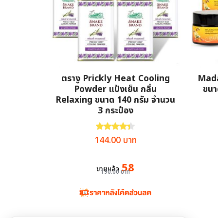
ตรางู Prickly Heat Cooling
Madam
Powder แป้งเย็น กลิ่น
ขนา
Relaxing ขนาด 140 กรัม จำนวน
3 กระป๋อง
ให้คะแนน
4.38
ตั้งแต่ 1-5 คะแนน
Original
Current
144.00
บาท
price
price
was:
is:
58
ขายแล้ว
190.00
บาท
190.00 บาท.
144.00 บาท.