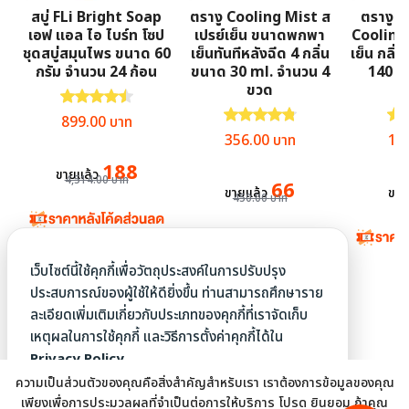
สบู่ FLi Bright Soap
ตรางู Cooling Mist ส
ตรางู 
เอฟ แอล ไอ ไบร์ท โซป
เปรย์เย็น ขนาดพกพา
Cooling
ชุดสบู่สมุนไพร ขนาด 60
เย็นทันทีหลังฉีด 4 กลิ่น
เย็น กลิ่
กรัม จำนวน 24 ก้อน
ขนาด 30 ml. จำนวน 4
140 ก
ขวด
ก
ให้คะแนน
4.55
ตั้งแต่ 1-5 คะแนน
ให้คะแนน
4.85
ตั้งแต่ 1-5 คะแน
ให้
Original price was: 4,514.00 บาท.
Current price is: 899.00 บาท.
899.00
บาท
Original price was: 450.00 
Current price is:
Ori
356.00
บาท
14
188
ขายแล้ว
4,514.00
บาท
66
ขายแล้ว
ขาย
450.00
บาท
19
เว็บไซต์นี้ใช้คุกกี้เพื่อวัตถุประสงค์ในการปรับปรุง
ประสบการณ์ของผู้ใช้ให้ดียิ่งขึ้น ท่านสามารถศึกษาราย
ละเอียดเพิ่มเติมเกี่ยวกับประเภทของคุกกี้ที่เราจัดเก็บ
เหตุผลในการใช้คุกกี้ และวิธีการตั้งค่าคุกกี้ได้ใน
Privacy Policy.
ความเป็นส่วนตัวของคุณคือสิ่งสำคัญสำหรับเรา เราต้องการข้อมูลของคุณ
เพียงเพื่อการประมวลผลที่จำเป็นต่อการให้บริการ โปรด ยินยอม ถ้าคุณ