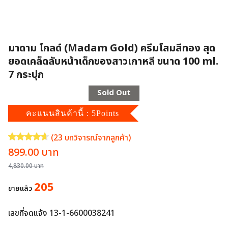
มาดาม โกลด์ (Madam Gold) ครีมโสมสีทอง สุด
ยอดเคล็ดลับหน้าเด็กของสาวเกาหลี ขนาด 100 ml.
7 กระปุก
Sold Out
คะแนนสินค้านี้ : 5Points
(
23
บทวิจารณ์จากลูกค้า)
ให้คะแนน
4.70
จาก 5 คะแนนเต็มบน
23
การให้คะแนนของลูกค้า
Original
Current
899.00
บาท
price
price
4,830.00
บาท
was:
is:
205
ขายแล้ว
4,830.00 บาท.
899.00 บาท.
เลขที่จดแจ้ง 13-1-6600038241