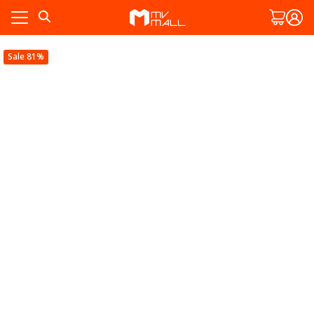
Skip
to
content
Sale 81%
ัก
พ
ัก
งาม
พ
งาม
ละสวน
ทั้งหมด
ละสวน
สมาชิก
ทั้งหมด
สมาชิก