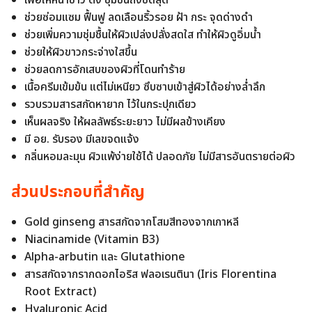
เพื่อให้หน้าขาว ตึง ชุ่มชื้นถึงขีดสุด
ช่วยซ่อมแซม ฟื้นฟู ลดเลือนริ้วรอย ฝ้า กระ จุดด่างดำ
ช่วยเพิ่มความชุ่มชื้นให้ผิวเปล่งปลั่งสดใส ทำให้ผิวดูอิ่มน้ำ
ช่วยให้ผิวขาวกระจ่างใสขึ้น
ช่วยลดการอักเสบของผิวที่โดนทำร้าย
เนื้อครีมเข้มข้น แต่ไม่เหนียว ซึบซาบเข้าสู่ผิวได้อย่างล่ำลึก
รวบรวมสารสกัดหายาก ไว้ในกระปุกเดียว
เห็นผลจริง ให้ผลลัพธ์ระยะยาว ไม่มีผลข้างเคียง
มี อย. รับรอง มีเลขจดแจ้ง
กลิ่นหอมละมุน ผิวแพ้ง่ายใช้ได้ ปลอดภัย ไม่มีสารอันตรายต่อผิว
ส่วนประกอบที่สำคัญ
Gold ginseng สารสกัดจากโสมสีทองจากเกาหลี
Niacinamide (Vitamin B3)
Alpha-arbutin และ Glutathione
สารสกัดจากรากดอกไอริส ฟลอเรนตินา (Iris Florentina
Root Extract)
Hyaluronic Acid