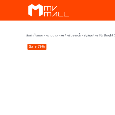
Skip
to
content
ัก
สินค้าทั้งหมด
›
ความงาม
›
สบู่ / ครีมอาบน้ำ
›
สบู่สมุนไพร FLi Bright
พ
Sale 79%
งาม
ละสวน
ทั้งหมด
สมาชิก