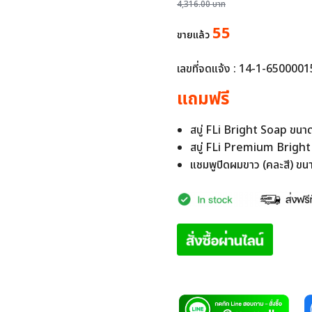
price
price
4,316.00
บาท
was:
is:
55
ขายแล้ว
4,316.00 บาท.
899.00 บา
เลขที่จดแจ้ง : 14-1-650000
แถมฟรี
สบู่ FLi Bright Soap ขนา
สบู่ FLi Premium Bright
แชมพูปิดผมขาว (คละสี) ขน