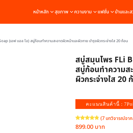
หน้าหลัก
สุขภาพ
ความงาม
แฟชั่น
บ้านและส
 Soap (เอฟ แอล ไอ) สบู่ก้อนทำความสะอาดผิวหน้าและผิวกาย บำรุงผิวกระจ่างใส 20 ก้อน
สบู่สมุนไพร FLi 
สบู่ก้อนทำความสะ
ผิวกระจ่างใส 20 ก
คะแนนสินค้านี้ : 7Po
(
7
บทวิจารณ์จากล
ให้คะแนน
4.86
จาก 5 คะแนนเ
Original
Current
899.00
บาท