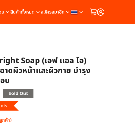
วน
สินค้าทั้งหมด
สมัครสมาชิก
Bright Soap (เอฟ แอล ไอ)
อาดผิวหน้าและผิวกาย บำรุง
้อน
Sold Out
ints
ูกค้า)
ต็มบน
7
การให้คะแนนของลูกค้า