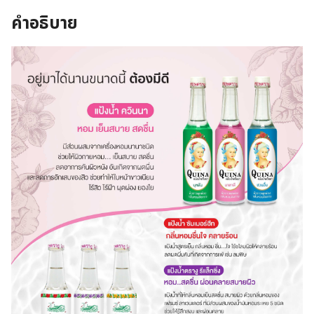
ชวน
คำอธิบาย
ชื่น
ผลิตภัณฑ์
ทา
ผิว
กาย
สูตร
เย็น
สบาย
คลาย
ร้อน
6
ขวด
ชิ้น