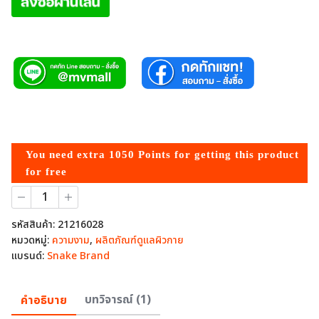
You need extra
1050
Points for getting this product
for free
จำนวน
แป้ง
น้ำ
รหัสสินค้า:
21216028
ตรา
หมวดหมู่:
ความงาม
,
ผลิตภัณฑ์ดูแลผิวกาย
งู
แบรนด์:
Snake Brand
ค
วิน
นา
คำอธิบาย
บทวิจารณ์ (1)
(Quina)
กลิ่น