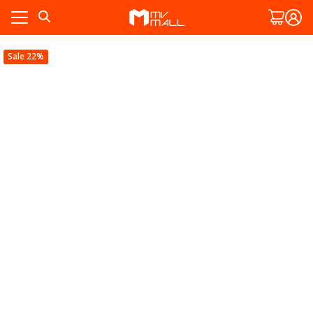
Skip
to
content
Sale 22%
ัก
พ
ัก
งาม
พ
งาม
ละสวน
ทั้งหมด
ละสวน
สมาชิก
ทั้งหมด
สมาชิก