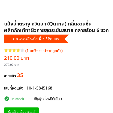
แป้งน้ำตรางู ควินนา (Quina) กลิ่นชวนชื่น
ผลิตภัณฑ์ทาผิวกายสูตรเย็นสบาย คลายร้อน 6 ขวด
คะแนนสินค้านี้ : 5Points
(
1
บทวิจารณ์จากลูกค้า)
ให้คะแนน
4.00
จาก 5 คะแนนเต็มบน
1
การให้คะแนนของลูกค้า
Original
Current
210.00
บาท
price
price
270.00
บาท
was:
is:
35
ขายแล้ว
270.00 บาท.
210.00 บาท.
เลขที่จดแจ้ง : 10-1-5845168