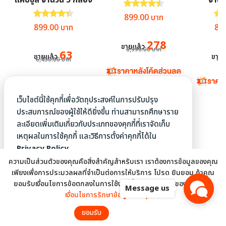
ให้คะแนน
4.51
ตั้งแต่ 1-5 คะแน
ให้คะแนน
4.43
ตั้งแต่ 1-5 คะแนน
ให้
Original price was: 6,990.0
Current price is:
899.00
บาท
Original price was: 6,450.00 บาท.
Current price is: 899.00 บาท.
Ori
899.00
บาท
89
278
ขายแล้ว
6,990.00
บาท
63
ขายแล้ว
ขายแ
6,450.00
บาท
4,
เว็บไซต์นี้ใช้คุกกี้เพื่อวัตถุประสงค์ในการปรับปรุง
ประสบการณ์ของผู้ใช้ให้ดียิ่งขึ้น ท่านสามารถศึกษาราย
ละเอียดเพิ่มเติมเกี่ยวกับประเภทของคุกกี้ที่เราจัดเก็บ
เหตุผลในการใช้คุกกี้ และวิธีการตั้งค่าคุกกี้ได้ใน
Privacy Policy.
ความเป็นส่วนตัวของคุณคือสิ่งสำคัญสำหรับเรา เราต้องการข้อมูลของคุณ
เพียงเพื่อการประมวลผลที่จำเป็นต่อการให้บริการ โปรด ยินยอม ถ้าคุณ
ACCEPT
ยอมรับเงื่อนไขการข้อตกลงในการใช้งานที่รวมถึง PDPA ของไทย
อ่าน
Message us
©2026 MVMALL.TV. ALL RIGHTS RESERVED.
เงื่อนไขการรักษาข้อมูลส่วนบุคคล
REJECT
หยิบใส่ตะกร้า
ยอมรับ
ไม่ยอมรับ