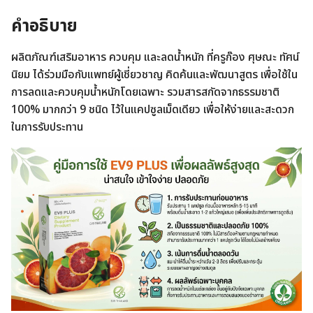
(EV9
PLUS)
คำอธิบาย
สูตร
เร่ง
การ
ผลิตภัณฑ์เสริมอาหาร ควบคุม และลดน้ำหนัก ที่ครูก๊อง ศุษณะ ทัศน์
เผา
นิยม ได้ร่วมมือกับแพทย์ผู้เชี่ยวชาญ คิดค้นและพัฒนาสูตร เพื่อใช้ใน
ผลาญ
การลดและควบคุมน้ำหนักโดยเฉพาะ รวมสารสกัดจากธรรมชาติ
และ
ลด
100% มากกว่า 9 ชนิด ไว้ในแคปซูลเม็ดเดียว เพื่อให้ง่ายและสะดวก
ไข
ในการรับประทาน
มัน
ส่วน
เกิน
2
กล่อง
ชิ้น