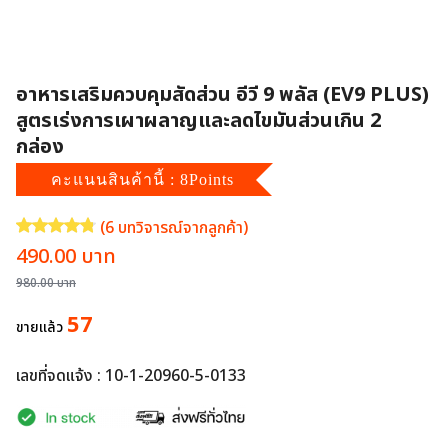
อาหารเสริมควบคุมสัดส่วน อีวี 9 พลัส (EV9 PLUS)
สูตรเร่งการเผาผลาญและลดไขมันส่วนเกิน 2
กล่อง
คะแนนสินค้านี้ : 8Points
(
6
บทวิจารณ์จากลูกค้า)
ให้คะแนน
4.83
จาก 5 คะแนนเต็มบน
6
การให้คะแนนของลูกค้า
Original
Current
490.00
บาท
price
price
980.00
บาท
was:
is:
57
ขายแล้ว
980.00 บาท.
490.00 บาท.
เลขที่จดแจ้ง : 10-1-20960-5-0133