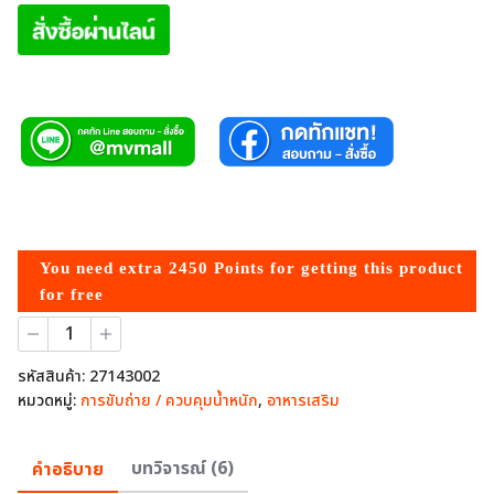
You need extra
2450
Points for getting this product
for free
จำนวน
อาหาร
เสริม
รหัสสินค้า:
27143002
ควบคุม
หมวดหมู่:
การขับถ่าย / ควบคุมน้ำหนัก
,
อาหารเสริม
สัดส่วน
อีวี
9
คำอธิบาย
บทวิจารณ์ (6)
พลัส