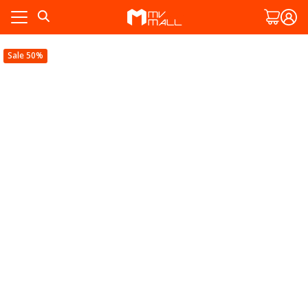
Skip
to
content
Sale 50%
ัก
พ
ัก
งาม
พ
งาม
ละสวน
ทั้งหมด
ละสวน
สมาชิก
ทั้งหมด
สมาชิก