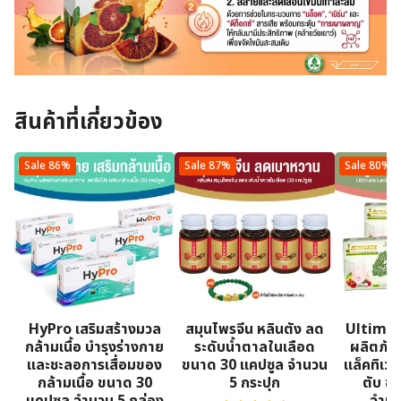
สินค้าที่เกี่ยวข้อง
Sale 86%
Sale 87%
Sale 80%
HyPro เสริมสร้างมวล
สมุนไพรจีน หลินตัง ลด
Ultimat
กล้ามเนื้อ บํารุงร่างกาย
ระดับน้ำตาลในเลือด
ผลิตภัณ
และชะลอการเสื่อมของ
ขนาด 30 แคปซูล จำนวน
แล็คทิเว
กล้ามเนื้อ ขนาด 30
5 กระปุก
ตับ ขน
แคปซูล จำนวน 5 กล่อง
จำนว