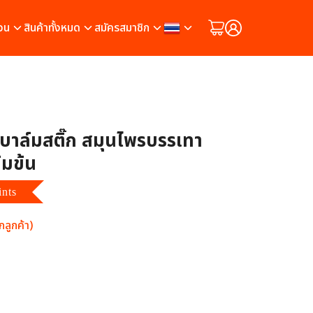
วน
สินค้าทั้งหมด
สมัครสมาชิก
บาล์มสติ๊ก สมุนไพรบรรเทา
้มข้น
ints
ลูกค้า)
ต็มบน
17
การให้คะแนนของลูกค้า
ท.