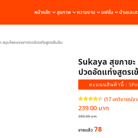
หน้าหลัก
สุขภาพ
ความงาม
แฟชั่น
บ้านและส
๊ก สมุนไพรบรรเทาปวดอัดแท่งสูตรเข้มข้น
Sukaya สุขกายะ 
ปวดอัดแท่งสูตรเข
คะแนนสินค้านี้ : 5Po
(
17
บทวิจารณ์จาก
ให้คะแนน
4.41
จาก 5 คะแนนเ
Original
Current
239.00
บาท
price
price
390.00
บาท
was:
is:
78
ขายแล้ว
390.00 บาท.
239.00 บา