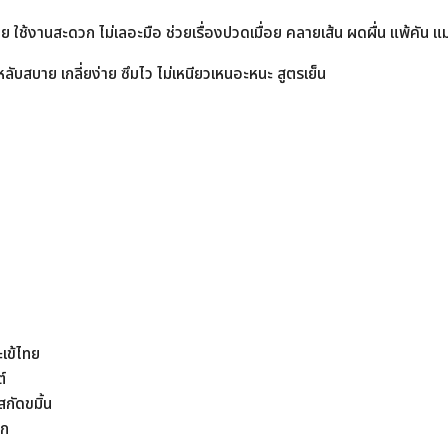
ย ใช้งานสะดวก ไม่เลอะมือ ช่วยเรื่องปวดเมื่อย คลายเส้น ผดผื่น แพ้คัน แ
ลับสบาย เกลี่ยง่าย ซึมไว ไม่เหนียวเหนอะหนะ สูตรเย็น
เข้ไทย
์
ดขมิ้น
บก