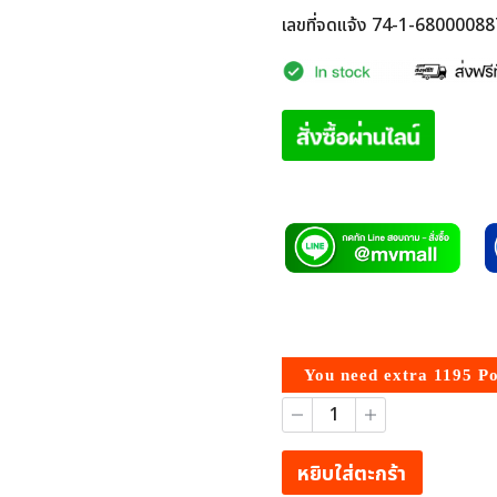
เลขที่จดแจ้ง 74-1-6800008
You need extra
1195
Po
จำนวน
Sukaya
สุข
กายะ
หยิบใส่ตะกร้า
บาล์