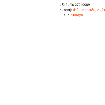
ม
รหัสสินค้า:
27040009
สติ๊ก
หมวดหมู่:
น้ำมันนวด/บาล์ม
,
สินค
สมุนไพร
แบรนด์:
Sukaya
บรรเทา
ปวด
อัด
แท่ง
สูตร
เข้ม
ข้น
ชิ้น