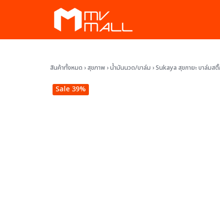
Skip
to
content
ัก
สินค้าทั้งหมด
›
สุขภาพ
›
น้ำมันนวด/บาล์ม
›
Sukaya สุขกายะ บาล์มสติ
พ
Sale 39%
งาม
ละสวน
ทั้งหมด
สมาชิก