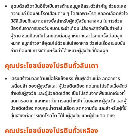
อุดมด้วยวิตามินอีซึ่งเป็นสารต้านอนุมูลอิสระตัวสำคัญ ช่วยชะลอ
ความแก่ ป้องกันโรคเสื่อมต่าง ๆ โดยเฉพาะโรค หลอดเลือดหัวใจ
มีซีลีเนียมที่เหมาะอย่างยิ่งสำหรับผู้หญิงวัยกลางคน ในการช่วย
ป้องกันอาการของวัยหมดประจำเดือน มีสังกะสีที่จำเป็นสำหรับ
ผู้ชาย ช่วยป้องกันโรคของต่อมลูกหมากและโรคมะเร็งต่อมลูก
หมาก จมูกข้าวสาลีอุดมไปด้วยเส้นใยอาหาร ช่วยในเรื่องระบบขับ
ถ่าย ป้องกันการเกิดมะเร็งลำไส้ เหมาะผู้สูงวัยที่ท้องผูก
คุณประโยชน์ของโปรตีนถั่วลันเตา
เสริมสร้างมวลกล้ามเนื้อให้แข็งแรง ฟื้นฟูกล้ามเนื้อ ลดอาการ
เหนื่อยล้า ของผู้สูงวัยและ ผู้ป่วยติดเตียง ทดแทนโปรตีนเนื้อสัตว์
สำหรับผู้สูงวัย และผู้ป่วยติดเตียง เป็นโปรตีนจากพืชชนิดเดียวที่
ลดการอยาก และเหมาะในการลดน้ำหนัก โดยเฉพาะผู้สูงวัย และผู้
ป่วยติดเตียง ควบคุมน้ำตาลในเลือด ลดความดัน และสำหรับผู้ที่มี
สุ่มเสียงต่อการเกิดโรคไต ได้ในผู้สูงวัย และผู้ป่วยติดเตียง
คุณประโยชน์ของโปรตีนถั่วเหลือง