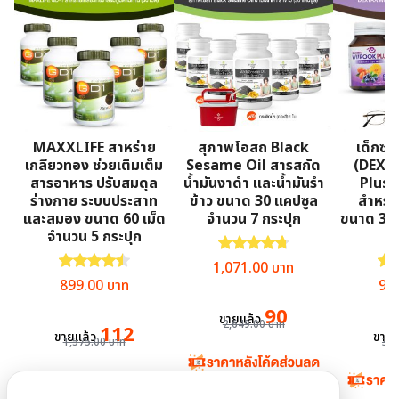
MAXXLIFE สาหร่าย
สุภาพโอสถ Black
เด็กซ์ต
เกลียวทอง ช่วยเติมเต็ม
Sesame Oil สารสกัด
(DEXT
สารอาหาร ปรับสมดุล
น้ำมันงาดำ และน้ำมันรำ
Plus)
ร่างกาย ระบบประสาท
ข้าว ขนาด 30 แคปซูล
สำหรั
และสมอง ขนาด 60 เม็ด
จำนวน 7 กระปุก
ขนาด 30 
จำนวน 5 กระปุก
3
ให้คะแนน
4.76
ตั้งแต่ 1-5 คะแน
ให้คะแนน
4.53
ตั้งแต่ 1-5 คะแนน
ให้
Original price was: 2,649.00
Current price is
1,071.00
บาท
Original price was: 1,575.00 บาท.
Current price is: 899.00 บาท.
Ori
899.00
บาท
98
90
ขายแล้ว
2,649.00
บาท
112
ขายแล้ว
ขายแ
1,575.00
บาท
3,