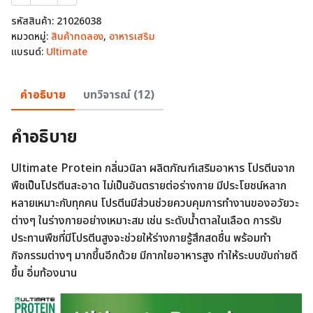
Ultimate
Protein
รหัสสินค้า:
21026038
Vanilla
หมวดหมู่:
สินค้าทดลอง
,
อาหารเสริม
ผลิตภัณฑ์
แบรนด์:
Ultimate
เสริม
อาหาร
โปรตีน
คำอธิบาย
บทวิจารณ์ (12)
กลิ่น
วานิลา
ขนาด
คำอธิบาย
200
กรัม
จำนวน
Ultimate Protein กลิ่นวนิลา ผลิตภัณฑ์เสริมอาหาร โปรตีนจาก
1
พืชเป็นโปรตีนสะอาด ไม่เป็นอันตรายต่อร่างกาย มีประโยชน์หลาก
กระปุก
ชิ้น
หลายเหมาะกับทุกคน โปรตีนมีส่วนช่วยควบคุมการทำงานของอวัยวะ
ต่างๆ ในร่างกายอย่างเหมาะสม เช่น ระดับน้ำตาลในเลือด การรับ
ประทานพืชที่มีโปรตีนสูงจะช่วยให้ร่างกายรู้สึกสดชื่น พร้อมทำ
กิจกรรมต่างๆ มากขึ้นอีกด้วย มีกากใยอาหารสูง ทำให้ระบบขับถ่ายดี
ขึ้น อิ่มท้องนาน