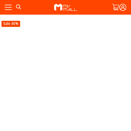
Skip
to
content
Sale 40%
ัก
พ
ัก
งาม
พ
งาม
ละสวน
ทั้งหมด
ละสวน
สมาชิก
ทั้งหมด
สมาชิก