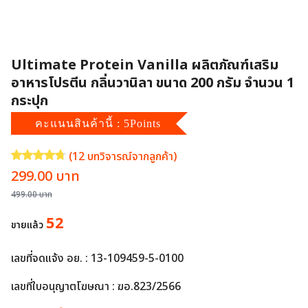
Ultimate Protein Vanilla ผลิตภัณฑ์เสริม
อาหารโปรตีน กลิ่นวานิลา ขนาด 200 กรัม จำนวน 1
กระปุก
คะแนนสินค้านี้ : 5Points
(
12
บทวิจารณ์จากลูกค้า)
ให้คะแนน
4.75
จาก 5 คะแนนเต็มบน
12
การให้คะแนนของลูกค้า
Original
Current
299.00
บาท
price
price
499.00
บาท
was:
is:
52
ขายแล้ว
499.00 บาท.
299.00 บาท.
เลขที่จดแจ้ง อย. : 13-109459-5-0100
เลขที่ใบอนุญาตโฆษณา : ฆอ.823/2566