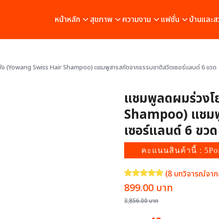
หน้าหลัก
สุขภาพ
ความงาม
แฟชั่น
บ้านและส
ัง (Yowang Swiss Hair Shampoo) แชมพูสารสกัดจากธรรมชาติสวิตเซอร์แลนด์ 6 ขวด
แชมพูลดผมร่วงโ
Shampoo) แชมพู
เซอร์แลนด์ 6 ขวด
คะแนนสินค้านี้ : 5Po
(
8
บทวิจารณ์จากล
ให้คะแนน
5.00
จาก 5 คะแนนเ
Original
Current
899.00
บาท
price
price
3,856.00
บาท