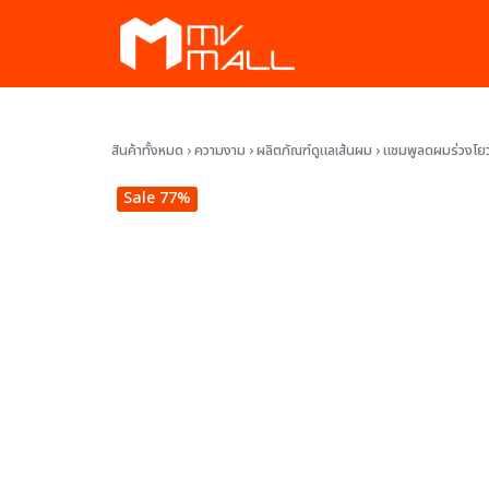
Skip
to
content
ัก
สินค้าทั้งหมด
›
ความงาม
›
ผลิตภัณฑ์ดูแลเส้นผม
›
แชมพูลดผมร่วงโยว
พ
Sale 77%
งาม
ละสวน
ทั้งหมด
สมาชิก