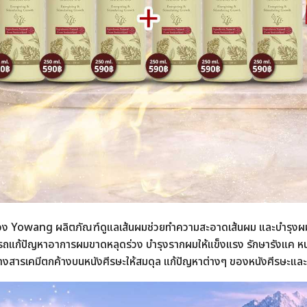
Yowang ผลิตภัณฑ์ดูแลเส้นผมช่วยทำความสะอาดเส้นผม และบำรุงผม ด
ามารถแก้ปัญหาอาการผมขาดหลุดร่วง บำรุงรากผมให้แข็งแรง รักษารังแค ห
ชะล้างสารเคมีตกค้างบนหนังศีรษะให้สมดุล แก้ปัญหาต่างๆ ของหนังศีรษะแล