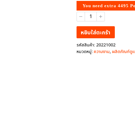
You need extra
4495
Po
จำนวน
แชมพู
ลด
ผม
หยิบใส่ตะกร้า
ร่วง
โย
รหัสสินค้า:
20221002
วัง
หมวดหมู่:
ความงาม
,
ผลิตภัณฑ์ดู
(Yowang
Swiss
Hair
Shampoo)
แชมพู
สาร
สกัด
จาก
ธรรม
ชา
ติ
ส
วิต
เซอร์
แลนด์