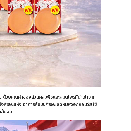
้วยคุณค่าของส่วนผสมพืชและสมุนไพรที่นำเข้าจาก
นังศีรษะแห้ง อาการคันบนศีรษะ ลดผมหงอกก่อนวัย ใช้
ะเส้นผม