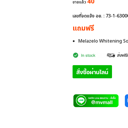
was:
is:
40
ขายแล้ว
3,856.00 บาท.
899.00 บา
เลขที่จดแจ้ง อย. : 73-1-63
แถมฟรี
Melazelo Whitening Soa